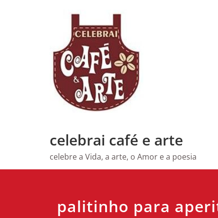
Skip
to
content
celebrai café e arte
celebre a Vida, a arte, o Amor e a poesia
palitinho para aperi