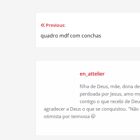
Previous:
Navegação
quadro mdf com conchas
de
Post
en_attelier
filha de Deus, mãe, dona de 
perdoada por Jesus, amo mús
contigo o que recebi de Deus
agradecer a Deus o que se conquistou. "Não 
otimista por teimosia 🤭