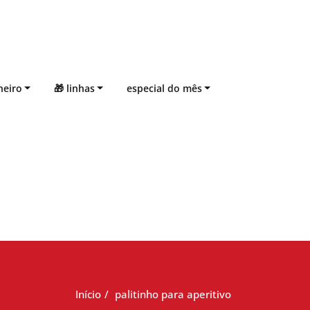
heiro
🎁 linhas
especial do mês
Início
palitinho para aperitivo