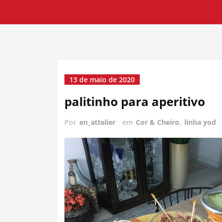
13 de maio de 2020
palitinho para aperitivo
Por
en_attelier
em
Cor & Cheiro
,
linha yod