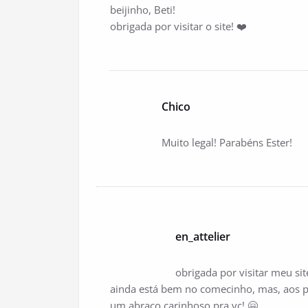
beijinho, Beti!
obrigada por visitar o site! ❤️
Chico
Muito legal! Parabéns Ester!
en_attelier
obrigada por visitar meu site
ainda está bem no comecinho, mas, aos 
um abraço carinhoso pra vc! 🤗