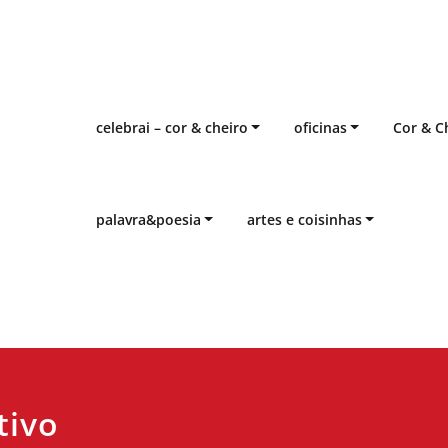
celebrai – cor & cheiro
oficinas
Cor & C
palavra&poesia
artes e coisinhas
tivo