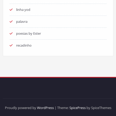
linha yod
palavra
poesias by Ester
recadinho
Proudly powered by
WordPress
| Theme:
SpicePress
by SpiceThemes