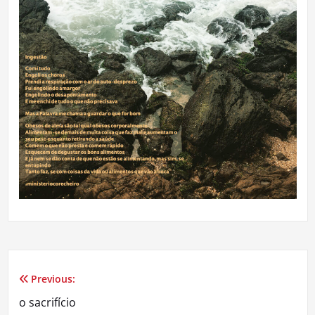
Previous:
Navegação
o sacrifício
de