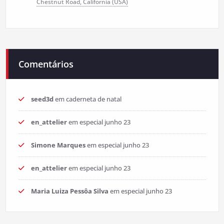
Chestnut Road, California (USA)
Comentários
seed3d
em
caderneta de natal
en_attelier
em
especial junho 23
Simone Marques
em
especial junho 23
en_attelier
em
especial junho 23
Maria Luiza Pessôa Silva
em
especial junho 23