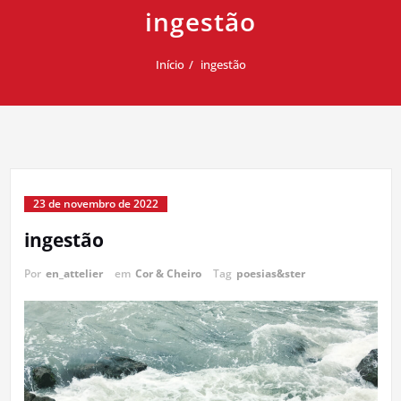
ingestão
Início
ingestão
23 de novembro de 2022
ingestão
Por
en_attelier
em
Cor & Cheiro
Tag
poesias&ster