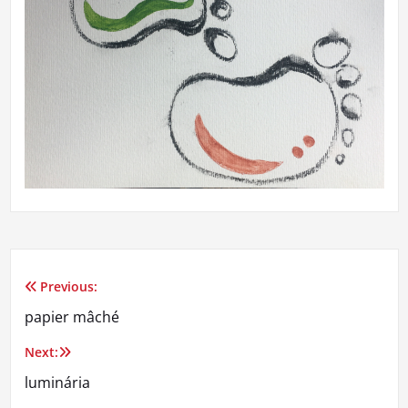
Previous:
Navegação
papier mâché
de
Next:
Post
luminária