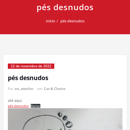
pés desnudos
Início
pés desnudos
22 de novembro de 2022
pés desnudos
Por
en_attelier
em
Cor & Cheiro
até aqui
pés desnudos
Baixar