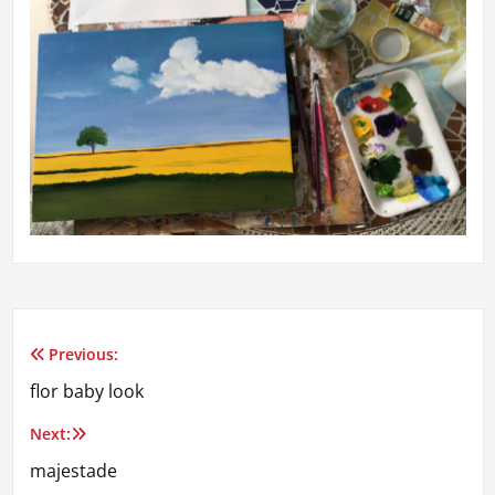
Previous:
Navegação
flor baby look
de
Next:
Post
majestade