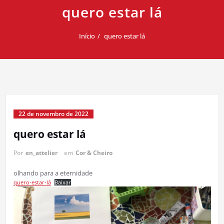
quero estar lá
Início
quero estar lá
22 de novembro de 2022
quero estar lá
Por
en_attelier
em
Cor & Cheiro
olhando para a eternidade
quero-estar-lá
Baixar