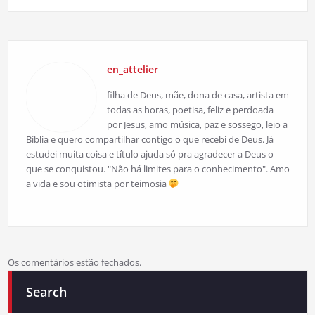
en_attelier
filha de Deus, mãe, dona de casa, artista em
todas as horas, poetisa, feliz e perdoada
por Jesus, amo música, paz e sossego, leio a
Bíblia e quero compartilhar contigo o que recebi de Deus. Já
estudei muita coisa e título ajuda só pra agradecer a Deus o
que se conquistou. "Não há limites para o conhecimento". Amo
a vida e sou otimista por teimosia
Os comentários estão fechados.
Search