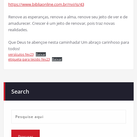
https://www.bibliaonline.com.br/nvi/is/43
Renove as esperanças, renove a alma, renove seu jeito de ver e de
amadurecer. Crescer é um jeito de renovar, pois traz novas
realidades.
Que Deus te abençoe nesta caminhada! Um abraço carinhoso para
todos!
versículos fev23
Baixar
etiqueta para tecido fev23
Baixar
Search