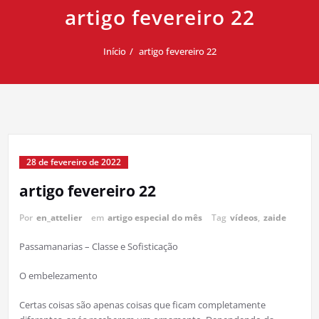
artigo fevereiro 22
Início
artigo fevereiro 22
28 de fevereiro de 2022
artigo fevereiro 22
Por
en_attelier
em
artigo especial do mês
Tag
vídeos
,
zaide
Passamanarias – Classe e Sofisticação
O embelezamento
Certas coisas são apenas coisas que ficam completamente