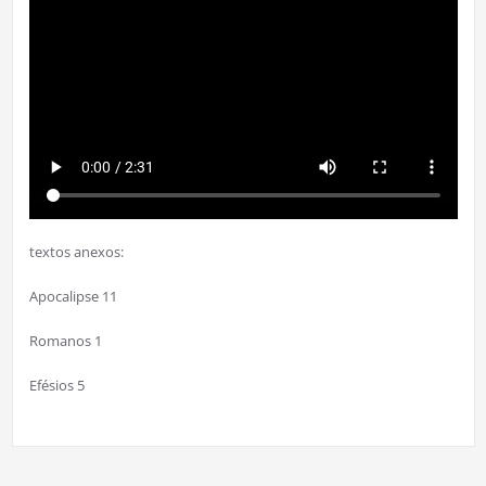
textos anexos:
Apocalipse 11
Romanos 1
Efésios 5