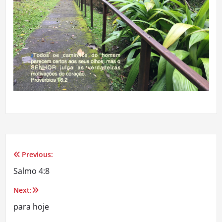
Previous:
Navegação
Salmo 4:8
de
Next:
Post
para hoje