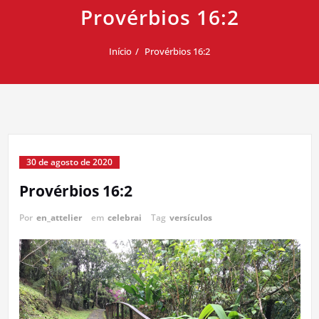
Provérbios 16:2
Início
Provérbios 16:2
30 de agosto de 2020
Provérbios 16:2
Por
en_attelier
em
celebrai
Tag
versículos