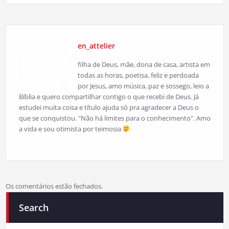
en_attelier
filha de Deus, mãe, dona de casa, artista em
todas as horas, poetisa, feliz e perdoada
por Jesus, amo música, paz e sossego, leio a
Bíblia e quero compartilhar contigo o que recebi de Deus. Já
estudei muita coisa e título ajuda só pra agradecer a Deus o
que se conquistou. "Não há limites para o conhecimento". Amo
a vida e sou otimista por teimosia
Os comentários estão fechados.
Search