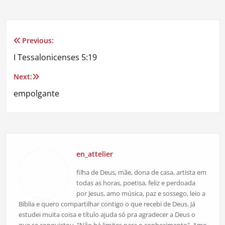
Previous:
Navegação
I Tessalonicenses 5:19
de
Next:
Post
empolgante
en_attelier
filha de Deus, mãe, dona de casa, artista em
todas as horas, poetisa, feliz e perdoada
por Jesus, amo música, paz e sossego, leio a
Bíblia e quero compartilhar contigo o que recebi de Deus. Já
estudei muita coisa e título ajuda só pra agradecer a Deus o
que se conquistou. "Não há limites para o conhecimento". Amo