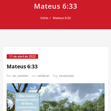
Mateus 6:33
Início
Mateus 6:33
11 de abril de 2022
Mateus 6:33
Por
en_attelier
em
celebrai
Tag
versículos