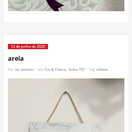
12 de junho de 2020
areia
Por
en_attelier
em
Cor & Cheiro
,
linha 707
Tag
vídeos