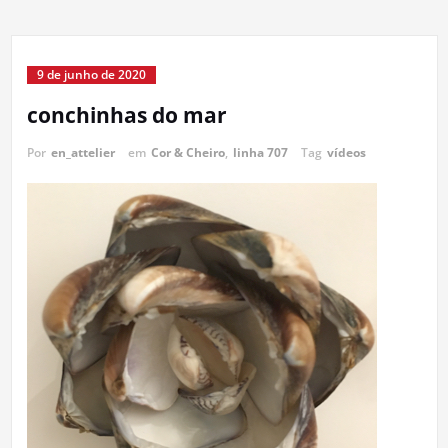
9 de junho de 2020
conchinhas do mar
Por
en_attelier
em
Cor & Cheiro
,
linha 707
Tag
vídeos