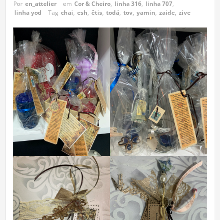
Por
en_attelier
em
Cor & Cheiro
,
linha 316
,
linha 707
,
linha yod
Tag
chai
,
esh
,
êtis
,
todá
,
tov
,
yamin
,
zaide
,
zive