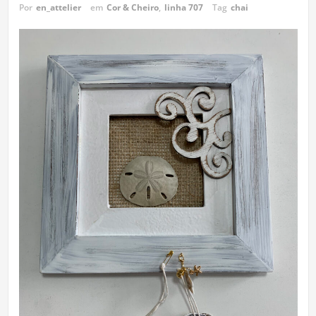
Por
en_attelier
em
Cor & Cheiro
,
linha 707
Tag
chai