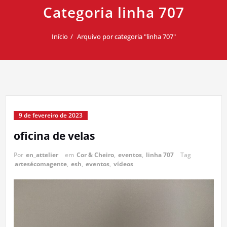
Categoria linha 707
Início
Arquivo por categoria "linha 707"
9 de fevereiro de 2023
oficina de velas
Por
en_attelier
em
Cor & Cheiro
,
eventos
,
linha 707
Tag
artesécomagente
,
esh
,
eventos
,
vídeos