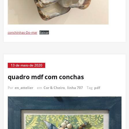
conchinhas-Do-mar
Baixar
13 de maio de 2020
quadro mdf com conchas
Por
en_attelier
em
Cor & Cheiro
,
linha 707
Tag
pdf