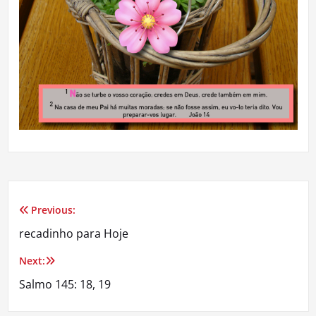
Previous:
Navegação
recadinho para Hoje
de
Next:
Post
Salmo 145: 18, 19