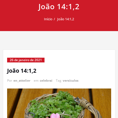
João 14:1,2
Início
João 14:1,2
26 de janeiro de 2021
João 14:1,2
Por
en_attelier
em
celebrai
Tag
versículos