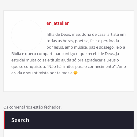
en_attelier
filha de Deus, mãe, dona de casa, artista em
todas as horas, poetisa, feliz e perdoada
por Jesus, amo música, paz e sossego, leio a
Bíblia e quero compartilhar contigo o que recebi de Deus. Já
estudei muita coisa e título ajuda só pra agradecer a Deus o
que se conquistou. "Não há limites para o conhecimento". Amo
a vida e sou otimista por teimosia
Os comentários estão fechados.
Search