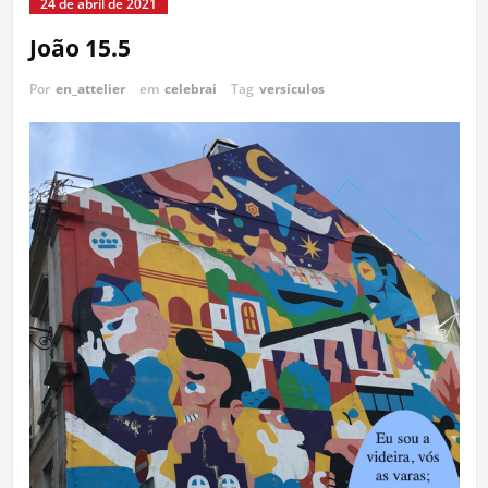
24 de abril de 2021
João 15.5
Por
en_attelier
em
celebrai
Tag
versículos