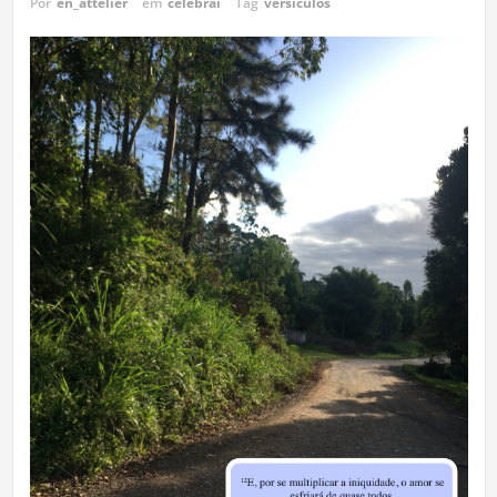
Por
en_attelier
em
celebrai
Tag
versículos