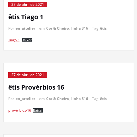
27 de abril de 2021
êtis Tiago 1
Por
en_attelier
em
Cor & Cheiro
,
linha 316
Tag
êtis
Tiago 1
Baixar
27 de abril de 2021
êtis Provérbios 16
Por
en_attelier
em
Cor & Cheiro
,
linha 316
Tag
êtis
provérbios-16
Baixar