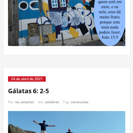
24 de abril de 2021
Gálatas 6: 2-5
Por
en_attelier
em
celebrai
Tag
versículos