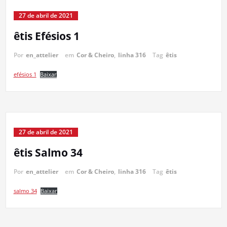
27 de abril de 2021
êtis Efésios 1
Por
en_attelier
em
Cor & Cheiro
,
linha 316
Tag
êtis
efésios 1
Baixar
27 de abril de 2021
êtis Salmo 34
Por
en_attelier
em
Cor & Cheiro
,
linha 316
Tag
êtis
salmo 34
Baixar