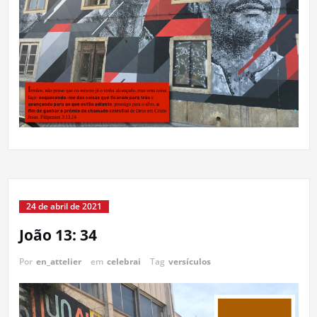
24 de abril de 2021
João 13: 34
Por
en_attelier
em
celebrai
Tag
versículos