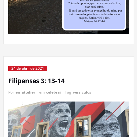
24 de abril de 2021
Filipenses 3: 13-14
Por
en_attelier
em
celebrai
Tag
versículos