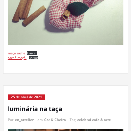
maçã sachê
Baixar
sachê-maçã-
Baixar
25 de abril de 2021
luminária na taça
Por
en_attelier
em
Cor & Cheiro
Tag
celebrai cafe & arte