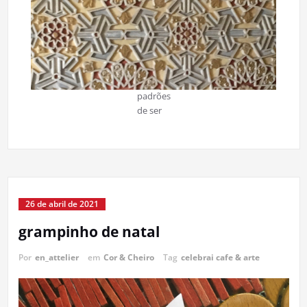
padrões
de ser
26 de abril de 2021
grampinho de natal
Por
en_attelier
em
Cor & Cheiro
Tag
celebrai cafe & arte