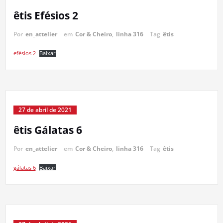
êtis Efésios 2
Por
en_attelier
em
Cor & Cheiro
,
linha 316
Tag
êtis
efésios 2
Baixar
27 de abril de 2021
êtis Gálatas 6
Por
en_attelier
em
Cor & Cheiro
,
linha 316
Tag
êtis
gálatas 6
Baixar