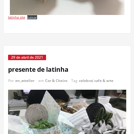
latinha site
baixar
29 de abril de 2021
presente de latinha
Por
en_attelier
em
Cor & Cheiro
Tag
celebrai cafe & arte