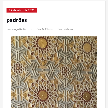
27 de abril de 2021
padrões
Por
en_attelier
em
Cor & Cheiro
Tag
vídeos