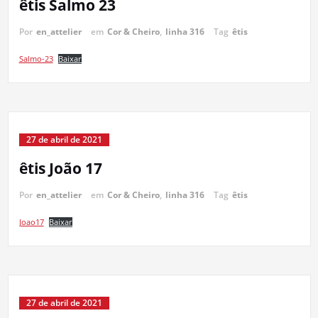
êtis Salmo 23
Por
en_attelier
em
Cor & Cheiro
,
linha 316
Tag
êtis
Salmo-23
Baixar
27 de abril de 2021
êtis João 17
Por
en_attelier
em
Cor & Cheiro
,
linha 316
Tag
êtis
Joao17
Baixar
27 de abril de 2021