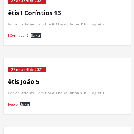
27 de abril de 2021
êtis I Coríntios 13
Por
en_attelier
em
Cor & Cheiro
,
linha 316
Tag
êtis
I Coríntios 13
Baixar
27 de abril de 2021
êtis João 5
Por
en_attelier
em
Cor & Cheiro
,
linha 316
Tag
êtis
João 5
Baixar