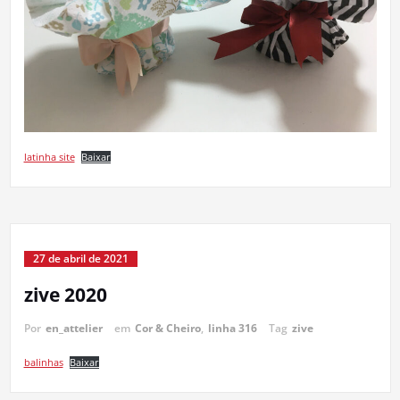
latinha site
Baixar
27 de abril de 2021
zive 2020
Por
en_attelier
em
Cor & Cheiro
,
linha 316
Tag
zive
balinhas
Baixar