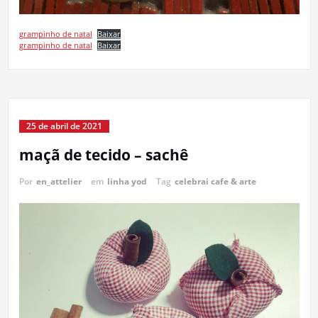
grampinho de natal
Baixar
grampinho de natal
Baixar
25 de abril de 2021
maçã de tecido – sachê
Por
en_attelier
em
linha yod
Tag
celebrai cafe & arte