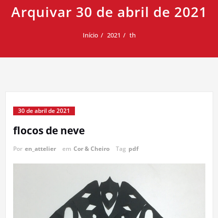
Arquivar 30 de abril de 2021
Início
2021
th
30 de abril de 2021
flocos de neve
Por
en_attelier
em
Cor & Cheiro
Tag
pdf