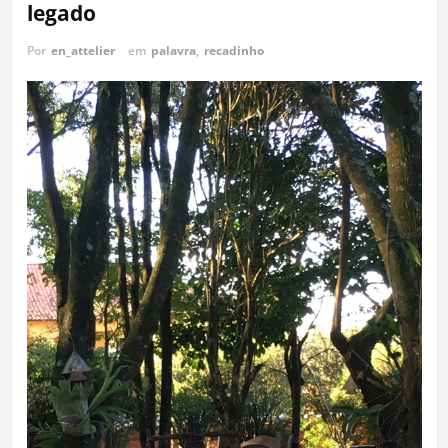
legado
Por
en_attelier
em
palavra
,
recadinho