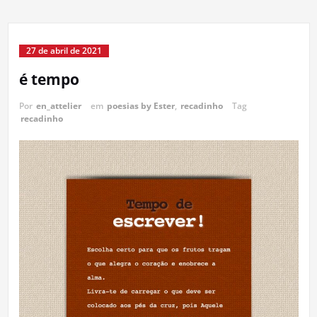
27 de abril de 2021
é tempo
Por
en_attelier
em
poesias by Ester
,
recadinho
Tag
recadinho