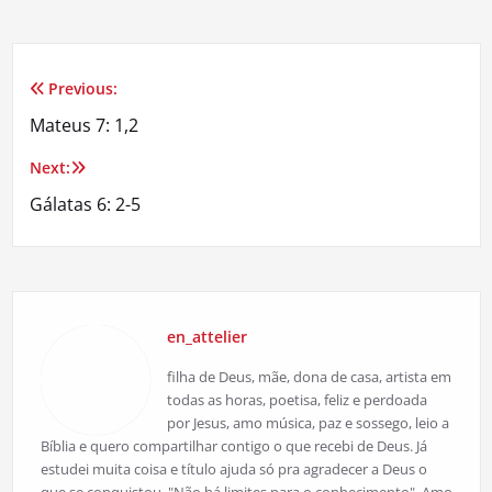
Previous:
Navegação
Mateus 7: 1,2
de
Next:
Post
Gálatas 6: 2-5
en_attelier
filha de Deus, mãe, dona de casa, artista em
todas as horas, poetisa, feliz e perdoada
por Jesus, amo música, paz e sossego, leio a
Bíblia e quero compartilhar contigo o que recebi de Deus. Já
estudei muita coisa e título ajuda só pra agradecer a Deus o
que se conquistou. "Não há limites para o conhecimento". Amo