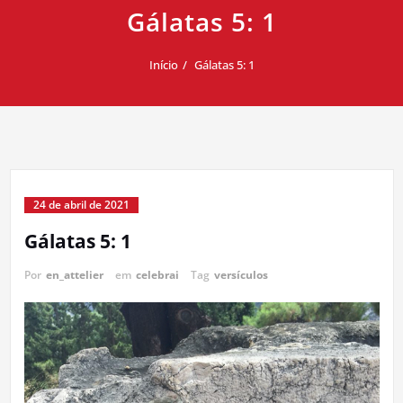
Gálatas 5: 1
Início
Gálatas 5: 1
24 de abril de 2021
Gálatas 5: 1
Por
en_attelier
em
celebrai
Tag
versículos