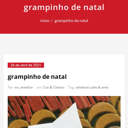
grampinho de natal
Início
grampinho de natal
26 de abril de 2021
grampinho de natal
Por
en_attelier
em
Cor & Cheiro
Tag
celebrai cafe & arte