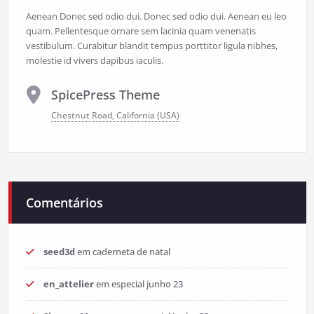
Aenean Donec sed odio dui. Donec sed odio dui. Aenean eu leo
quam. Pellentesque ornare sem lacinia quam venenatis
vestibulum. Curabitur blandit tempus porttitor ligula nibhes,
molestie id vivers dapibus iaculis.
SpicePress Theme
Chestnut Road, California (USA)
Comentários
seed3d
em
caderneta de natal
en_attelier
em
especial junho 23