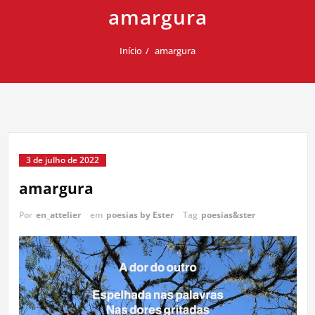
amargura
Início
amargura
3 de julho de 2022
amargura
Por
en_attelier
em
poesias by Ester
Tag
poesias&ster