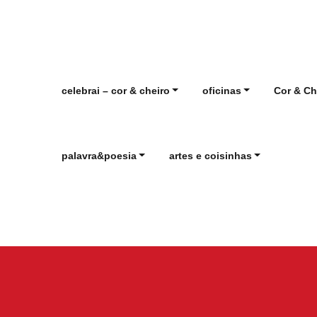
celebrai – cor & cheiro
oficinas
Cor & Ch
palavra&poesia
artes e coisinhas