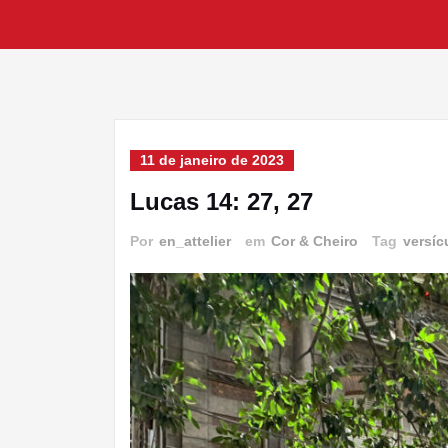
11 de janeiro de 2023
Lucas 14: 27, 27
Por
en_attelier
em
Cor & Cheiro
Tag
versíc