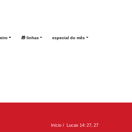
eiro
🎁 linhas
especial do mês
Início
Lucas 14: 27, 27