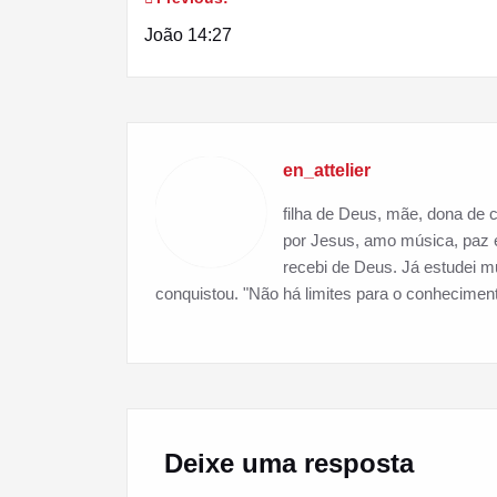
Navegação
João 14:27
de
Post
en_attelier
filha de Deus, mãe, dona de c
por Jesus, amo música, paz e 
recebi de Deus. Já estudei mu
conquistou. "Não há limites para o conheciment
Deixe uma resposta