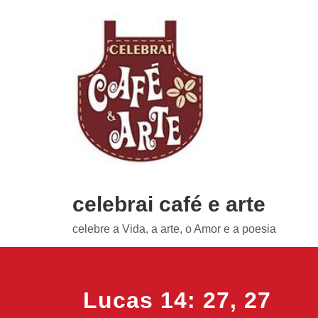
Skip
to
content
celebrai café e arte
celebre a Vida, a arte, o Amor e a poesia
Lucas 14: 27, 27